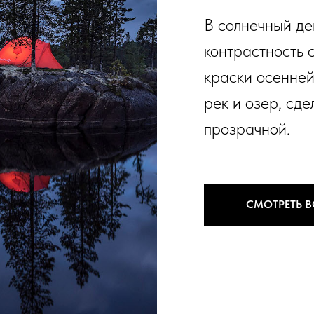
В солнечный де
контрастность 
краски осенней
рек и озер, сде
прозрачной.
СМОТРЕТЬ 