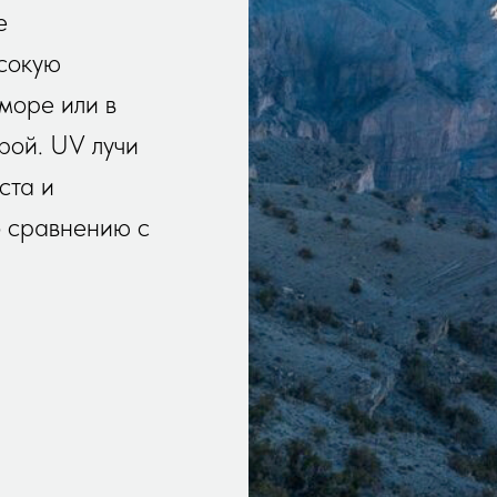
е
ысокую
 море или в
рой. UV лучи
ста и
о сравнению с