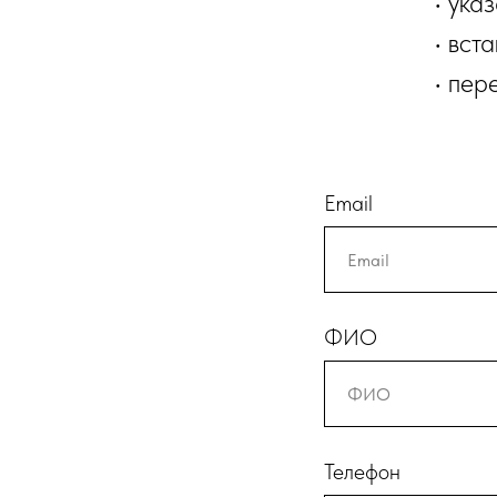
• ука
• вст
• пер
Email
ФИО
Телефон