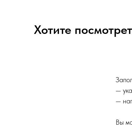
Хотите посмотрет
Запол
— ука
— нап
Вы мо